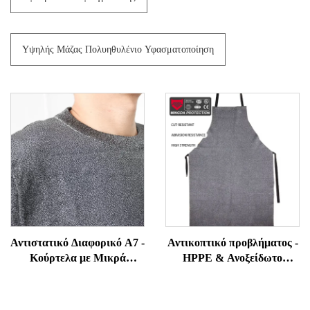
Υψηλής Μάζας Πολυηθυλένιο Υφασματοποίηση
Αντιστατικό Διαφορικό Α7 -
Αντικοπτικό προβλήματος -
Κούρτελα με Μικρά
HPPE & Ανοξείδωτο
Μάνικα Αντίστασης σε
χάλκας υβριδικό για
Επιδρομές και Δάκνιση για
ταβερνέ, κοπή φύλλου
Υπαλλήλους Ασφαλείας και
μετάλλου, εμπορική κουζίνα