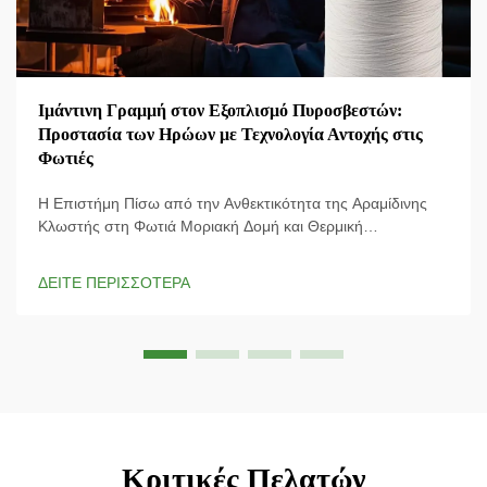
Ιμάντινη Γραμμή στον Εξοπλισμό Πυροσβεστών:
Προστασία των Ηρώων με Τεχνολογία Αντοχής στις
Φωτιές
Η Επιστήμη Πίσω από την Ανθεκτικότητα της Αραμίδινης
Κλωστής στη Φωτιά Μοριακή Δομή και Θερμική
Σταθερότητα Η ειδική δομή της αραμίδινης κλωστής της
προσδίδει εξαιρετική αντοχή σε εφελκυσμό και παραμένει
ΔΕΙΤΕ ΠΕΡΙΣΣΟΤΕΡΑ
σταθερή ακόμη και σε πολύ υψηλές θερμοκρασίες,
ξεχωρίζοντας ως υλικό που πραγματικά...
Κριτικές Πελατών