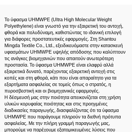
Φρουρών
PPE
Το ύφασμα UHMWPE (Ultra High Molecular Weight
Polyethylene) είναι γνωστό για την εξαιρετική του αντοχή,
φθορά και πολυδύναμη, καθιστώντας το ιδανική επιλογή
για διάφορες προστατευτικές εφαρμογές. Στη Shantou
Mingda Textile Co., Ltd., εξειδικευόμαστε στην κατασκευή
υφασμάτων UHMWPE υψηλής απόδοσης που καλύπτουν
τις ανάγκες βιομηχανιών που απαιτούν ανωτερότερη
προστασία. Το ύφασμα UHMWPE είναι ελαφρύ αλλά
εξαιρετικά δυνατό, παρέχοντας εξαιρετική αντοχή στις
κοπές και στη φθορά, κάτι που είναι απαραίτητο για τα
εξαρτήματα ασφαλείας σε τομείς όπως ο στρατός, η
πυροσβεστική και οι βιομηχανικές εφαρμογές.
Η δέσμευσή μας στην ποιότητα απεικονίζεται στη χρήση
υλικών κορυφαίας ποιότητας και στις προηγμένες
διαδικασίες παραγωγής, διασφαλίζοντας ότι τα ύφασμα
UHMWPE που παράγουμε πληρούν τα διεθνή πρότυπα
ασφαλείας. Με την πλήρη γραμμή παραγωγής μας,
μπορούμε να παρέχουμε εξατομικευμένες λύσεις που