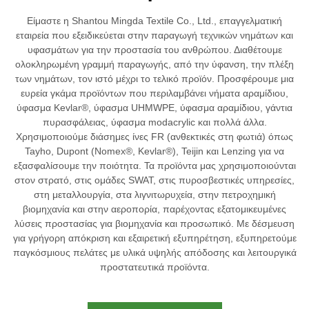
Είμαστε η Shantou Mingda Textile Co., Ltd., επαγγελματική
εταιρεία που εξειδικεύεται στην παραγωγή τεχνικών νημάτων και
υφασμάτων για την προστασία του ανθρώπου. Διαθέτουμε
ολοκληρωμένη γραμμή παραγωγής, από την ύφανση, την πλέξη
των νημάτων, τον ιστό μέχρι το τελικό προϊόν. Προσφέρουμε μια
ευρεία γκάμα προϊόντων που περιλαμβάνει νήματα αραμίδιου,
ύφασμα Kevlar®, ύφασμα UHMWPE, ύφασμα αραμίδιου, γάντια
πυρασφάλειας, ύφασμα modacrylic και πολλά άλλα.
Χρησιμοποιούμε διάσημες ίνες FR (ανθεκτικές στη φωτιά) όπως
Tayho, Dupont (Nomex®, Kevlar®), Teijin και Lenzing για να
εξασφαλίσουμε την ποιότητα. Τα προϊόντα μας χρησιμοποιούνται
στον στρατό, στις ομάδες SWAT, στις πυροσβεστικές υπηρεσίες,
στη μεταλλουργία, στα λιγνιτωρυχεία, στην πετροχημική
βιομηχανία και στην αεροπορία, παρέχοντας εξατομικευμένες
λύσεις προστασίας για βιομηχανία και προσωπικό. Με δέσμευση
για γρήγορη απόκριση και εξαιρετική εξυπηρέτηση, εξυπηρετούμε
παγκόσμιους πελάτες με υλικά υψηλής απόδοσης και λειτουργικά
προστατευτικά προϊόντα.