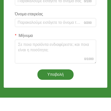
0/100
Όνομα εταιρείας
0/200
Μήνυμα
0/1000
Υποβολή