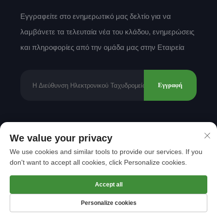
Εγγραφείτε στο ενημερωτικό μας δελτίο για να
λαμβάνετε τα τελευταία νέα του κλάδου, ενημερώσεις
και πληροφορίες από την ομάδα μας στην Εταιρεία
Εγγραφή
Δικαιώματα πνευματικής ιδιοκτησίας © 2025 από
We value your privacy
Shantou Mingda Textile Co., Ltd.
Πολιτική
We use cookies and similar tools to provide our services. If you
Απορρήτου
don't want to accept all cookies, click Personalize cookies.
Μετακίνηση στην κορυφή
Accept all
Personalize cookies
Αρχική Σελίδα
Προϊόν
Σχετικά
ΕΠΑΦΗ