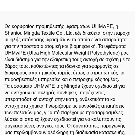
Υπαλλήλους Ασφαλείας και
μετάλλου, εμπορική κουζίνα
Φρουρών
PPE
Ως κορυφαίος προμηθευτής υφασμάτων UHMwPE, η
Shantou Mingda Textile Co., Ltd. εξειδικεύεται στην παροχή
υψηλής απόδοσης υφασμάτων τα οποία είναι απαραίτητα
για την προστασία ατομική και βιομηχανική. Τα υφάσματα
UHMwPE (Ultra High Molecular Weight Polyethylene) μας
είναι διάσημα για την εξαιρετική τους αντοχή σε σχέση με το
βάρος τους, καθιστώντας τα ιδανικά για εφαρμογές σε
διάφορους απαιτητικούς τομείς, όπως ο στρατιωτικός, οι
πυροσβεστικές υπηρεσίες και ο πετροχημικός τομέας.
Τα υφάσματα UHMwPE της Mingda έχουν σχεδιαστεί για
να αντέχουν σε σκληρές συνθήκες, παρέχοντας
υπεραποδοτική αντοχή στην κοπή, ανθεκτικότητα και
αντοχή στα χημικά. Γνωρίζουμε τις μοναδικές απαιτήσεις
των πελατών μας, γι’ αυτό παρέχουμε προσαρμοσμένες
λύσεις οι οποίες έχουν σχεδιαστεί για να καλύπτουν τις
συγκεκριμένες ανάγκες τους. Οι δυνατότητες παραγωγής
μας περιλαμβάνουν ολόκληρη τη διαδικασία κατασκευής,