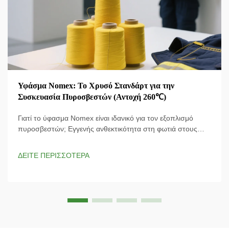
Υφάσμα Nomex: Το Χρυσό Στανδάρτ για την
Συσκευασία Πυροσβεστών (Αντοχή 260℃)
Γιατί το ύφασμα Nomex είναι ιδανικό για τον εξοπλισμό
πυροσβεστών; Εγγενής ανθεκτικότητα στη φωτιά στους
260°C Το ύφασμα Nomex ξεχωρίζει γιατί μπορεί να αντέχει
σε πολύ υψηλές θερμοκρασίες, παραμένοντας άθικτο ακόμα
ΔΕΙΤΕ ΠΕΡΙΣΣΟΤΕΡΑ
και στους περίπου 260 βαθμούς Κελσίου χωρίς να τήκεται ή
να στάζει...