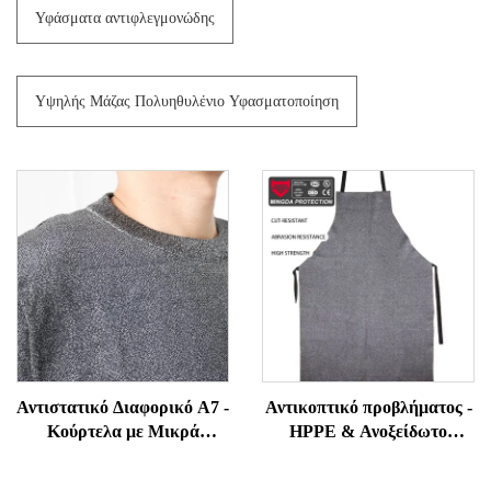
Υφάσματα αντιφλεγμονώδης
Υψηλής Μάζας Πολυηθυλένιο Υφασματοποίηση
Αντιστατικό Διαφορικό Α7 -
Αντικοπτικό προβλήματος -
Κούρτελα με Μικρά
HPPE & Ανοξείδωτο
Μάνικα Αντίστασης σε
χάλκας υβριδικό για
Επιδρομές και Δάκνιση για
ταβερνέ, κοπή φύλλου