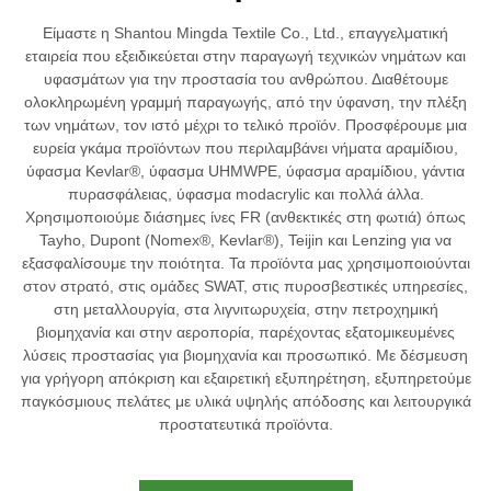
Είμαστε η Shantou Mingda Textile Co., Ltd., επαγγελματική
εταιρεία που εξειδικεύεται στην παραγωγή τεχνικών νημάτων και
υφασμάτων για την προστασία του ανθρώπου. Διαθέτουμε
ολοκληρωμένη γραμμή παραγωγής, από την ύφανση, την πλέξη
των νημάτων, τον ιστό μέχρι το τελικό προϊόν. Προσφέρουμε μια
ευρεία γκάμα προϊόντων που περιλαμβάνει νήματα αραμίδιου,
ύφασμα Kevlar®, ύφασμα UHMWPE, ύφασμα αραμίδιου, γάντια
πυρασφάλειας, ύφασμα modacrylic και πολλά άλλα.
Χρησιμοποιούμε διάσημες ίνες FR (ανθεκτικές στη φωτιά) όπως
Tayho, Dupont (Nomex®, Kevlar®), Teijin και Lenzing για να
εξασφαλίσουμε την ποιότητα. Τα προϊόντα μας χρησιμοποιούνται
στον στρατό, στις ομάδες SWAT, στις πυροσβεστικές υπηρεσίες,
στη μεταλλουργία, στα λιγνιτωρυχεία, στην πετροχημική
βιομηχανία και στην αεροπορία, παρέχοντας εξατομικευμένες
λύσεις προστασίας για βιομηχανία και προσωπικό. Με δέσμευση
για γρήγορη απόκριση και εξαιρετική εξυπηρέτηση, εξυπηρετούμε
παγκόσμιους πελάτες με υλικά υψηλής απόδοσης και λειτουργικά
προστατευτικά προϊόντα.