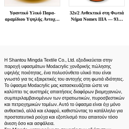
Υφαντικό Υλικό Παρα-
32s/2 Ανθεκτικό στη Φωτιά
αραμίδιου Υψηλής Αντοχής
Νήμα Nomex IIIA — 93%
και Ανθεκτικό στη
Meta-Aramid, Ανθεκτικό
Θερμοκρασία
στη Θερμοκρασία &
Αντιστατικό
Η Shantou Mingda Textile Co., Ltd. εξειδικεύεται στην
παροχή υφασμάτων Modacrylic χονδρικής πώλησης
υψηλής ποιότητας, ένα πολυσύνθετο υλικό που είναι
γνωστό για τις εξαιρετικές του αντοχής στη φωτιά ιδιότητες.
Το ύφασμα Modacrylic μας κατασκευάζεται ώστε να
καλύπτει τις αυστηρές απαιτήσεις διαφόρων βιομηχανιών,
συμπεριλαμβανομένων των στρατιωτικών, πυροσβεστικών
και πετροχημικών τομέων. Αυτό το ύφασμα είναι όχι μόνο
ανθεκτικό, αλλά και ελαφρύ, καθιστώντας το κατάλληλο για
προστατευτικά ρούχα και εξοπλισμό που απαιτούν τόσο
άνεση όσο και ασφάλεια.