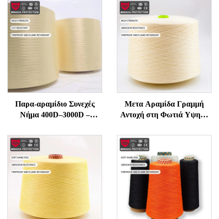
Παρα-αραμίδιο Συνεχές
Μετα Αραμίδα Γραμμή
Νήμα 400D–3000D –
Αντοχή στη Φωτιά Υψηλή
Υψηλής Αντοχής,
Θερμοκρασία
Ανθεκτικό σε Φλόγα και
Αντιφλεγμονική για Ράπτη
Κοπή για Γάντια, Σχοινιά,
και Πλέξιμο Υψηλής
Ραπτικά Προστασίας
Δύναμης Τεχνική Γραμμή