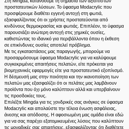
Στη Mingda, κατανοούμε τη σημασία των αξιόπιστων
προστατευτικών λύσεων. Το ύφασμα Modacrylic που
προσφέρουμε διαθέτει εγγενή αντοχή στη φωτιά,
εξασφαλίζοντας ότι οι χρήστες προστατεύονται από
κινδύνους θερμοκρασίας και φωτιάς. Επιπλέον, το ύφασμα
παρουσιάζει ανώτερη αντοχή στις χημικές ουσίες,
καθιστώντας το ιδανικό για περιβάλλοντα όπου η έκθεση
σε επικίνδυνες ουσίες αποτελεί πρόβλημα.
Με τις εγκαταστάσεις μας παραγωγής, μπορούμε να
προσαρμόσουμε ύφασμα Modacrylic για να καλύψουμε
συγκεκριμένες απαιτήσεις πελατών, είτε πρόκειται για
βιομηχανικές εφαρμογές είτε για προστατευτικό εξοπλισμό.
Η δέσμευσή μας στην ποιότητα και την ικανοποίηση των
πελατών μας εξασφαλίζει ότι οι πελάτες μας λαμβάνουν
προϊόντα που όχι μόνο καλύπτουν αλλά και υπερβαίνουν
τις προσδοκίες τους.
Επιλέξτε Mingda για τις χονδρικές σας ανάγκες σε ύφασμα
Modacrylic και απολαύστε την τέλεια ένωση ασφάλειας,
άνεσης και απόδοσης. Η αφοσιωμένη μας ομάδα είναι εδώ
για να σας παρέχει εξατομικευμένες λύσεις που καλύπτουν
τις μοναδικές σας απαιτήσεις, εξασφαλίζοντας ότι διαθέτετε