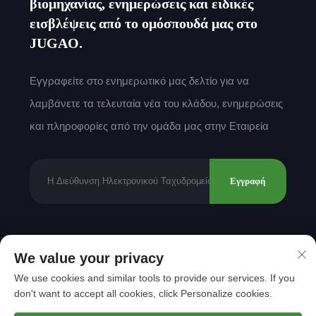
βιομηχανίας, ενημερώσεις και ειδικές
εισβλέψεις από το ομόσπουδά μας στο
JUGAO.
Εγγραφείτε στο ενημερωτικό μας δελτίο για να
λαμβάνετε τα τελευταία νέα του κλάδου, ενημερώσεις
και πληροφορίες από την ομάδα μας στην Εταιρεία
Εγγραφή
Δικαιώματα πνευματικής ιδιοκτησίας © 2025 από
We value your privacy
Shantou Mingda Textile Co., Ltd.
Πολιτική
We use cookies and similar tools to provide our services. If you
Απορρήτου
don't want to accept all cookies, click Personalize cookies.
Μετακίνηση στην κορυφή