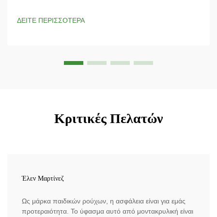
επικίνδυνα περιβάλλοντα; Το ύφασμα Nomex έχει σχεδιαστεί
ειδικά για προστασία από ηλεκτρικές διαρροές και παρέχει
ΔΕΙΤΕ ΠΕΡΙΣΣΟΤΕΡΑ
απαραίτητη προστασία από ηλεκτρικούς κινδύνους. Η
ιδιόκτητη...
Κριτικές Πελατών
Έλεν Μαρτίνεζ
Ως μάρκα παιδικών ρούχων, η ασφάλεια είναι για εμάς
προτεραιότητα. Το ύφασμα αυτό από μοντακρυλική είναι