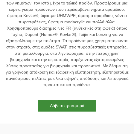
των νημάτων, τον ιστό μέχρι το τελικό προϊόν. Προσφέρουμε μια
ευρεία γκάμα προϊόντων που περιλαμβάνει νήματα αραμίδιου,
ύφασμα Kevlar®, ύφασμα UHMWPE, ύφασμα αραμίδιου, γάντια
πυρασφάλειας, ύφασμα modacrylic και πολλά άλλα.
Χρησιμοποιούμε διάσημες ίνες FR (ανθεκτικές στη φωτιά) όπως
Tayho, Dupont (Nomex®, Kevlar®), Teijin και Lenzing για να
εξασφαλίσουμε την ποιότητα. Τα προϊόντα μας χρησιμοποιούνται
στον στρατό, στις ομάδες SWAT, στις πυροσβεστικές υπηρεσίες,
στη μεταλλουργία, στα λιγνιτωρυχεία, στην πετροχημική
βιομηχανία και στην αεροπορία, παρέχοντας εξατομικευμένες
λύσεις προστασίας για βιομηχανία και προσωπικό. Με δέσμευση
για γρήγορη απόκριση και εξαιρετική εξυπηρέτηση, εξυπηρετούμε
παγκόσμιους πελάτες με υλικά υψηλής απόδοσης και λειτουργικά
προστατευτικά προϊόντα.
Λάβετε προσφορά