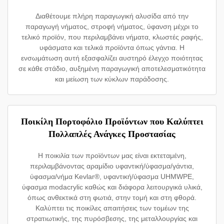
Διαθέτουμε πλήρη παραγωγική αλυσίδα από την
παραγωγή νήματος, στροφή νήματος, ύφανση μέχρι το
τελικό προϊόν, που περιλαμβάνει νήματα, κλωστές ραφής,
υφάσματα και τελικά προϊόντα όπως γάντια. Η
ενσωμάτωση αυτή εξασφαλίζει αυστηρό έλεγχο ποιότητας
σε κάθε στάδιο, αυξημένη παραγωγική αποτελεσματικότητα
και μείωση των κύκλων παράδοσης.
Ποικίλη Πορτοφόλιο Προϊόντων που Καλύπτει
Πολλαπλές Ανάγκες Προστασίας
Η ποικιλία των προϊόντων μας είναι εκτεταμένη,
περιλαμβάνοντας αραμίδιο υφαντική/ύφασμα/γάντια,
ύφασμα/νήμα Kevlar®, υφαντική/ύφασμα UHMWPE,
ύφασμα modacrylic καθώς και διάφορα λειτουργικά υλικά,
όπως ανθεκτικά στη φωτιά, στην τομή και στη φθορά.
Καλύπτει τις ποικίλες απαιτήσεις των τομέων της
στρατιωτικής, της πυρόσβεσης, της μεταλλουργίας και