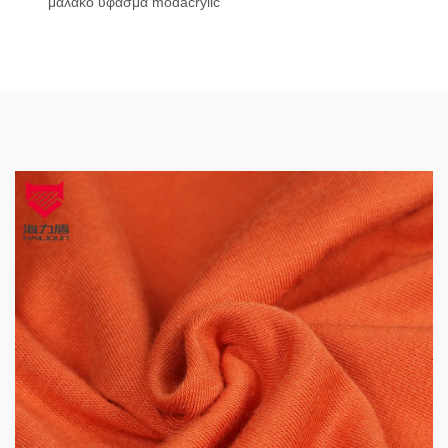
μαλακό ύφασμα modacrylic