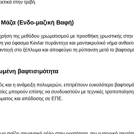
κτικά στην τριβή.
Μάζα (Ενδο-μαζική Βαφή)
η χρήση της μεθόδου χρωματισμού με προσθήκη χρωστικής στην
νη για ύφασμα Kevlar πυράντοχο και μοντακρυλικό νήμα ανθεκτ
 αντοχή στο ξέπλυμα και αποφεύγει τη ρύπανση μετά το βαφτισμ
ωμένη βαφτισιμότητα
ς και η ανάμειξη πολυμερών, επιτρέπουν ευκολότερο βαφτισμό
ασίες μπορούν επίσης να συνδυαστούν με τεχνικές τροποποίηση
ρώματος και απόδοσης σε ΕΠΕ.
μα παίζει σημαντικό ρόλο στην ορατότητα, την εμπορική ταυτότη