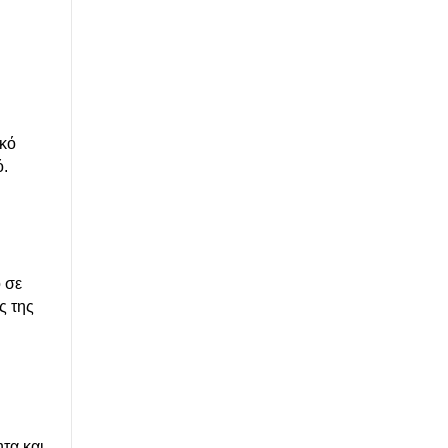
ικό
ό.
 σε
ς της
τα και