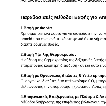
Λοιπόν, πώς βάφεται το αραμίδιο; Ας το αναλύσουμ
Παραδοσιακές Μέθοδοι Βαφής για Ar
1.Βαφή με Φορέα
Χρησιμοποιεί ένα φορέα για να διογκώσει την ίνα 
aramid που είναι ανθεκτικά στη φωτιά ή στα νήματ
διασπειρόμενες βαφές.
2.Βαφή Υψηλής Θερμοκρασίας
Η αύξηση της θερμοκρασίας της δεξαμενής βαφής π
επιτρέποντας καλύτερη διείσδυση - αν και αυτό είν
3.Βαφή με Οργανικούς Διαλύτες & Υπέρ-κρίσιμ
Οι οργανικοί διαλύτες ή το υπέρ-κρίσιμο CO₂ μπορ
βελτιώνοντας την απορρόφηση χρώματος. Αυτές εξε
4.Επιφανειακές Επεξεργασίες με Πλάσμα & Ακτ
Μέθοδοι διάβρωσης της επιφάνειας βελτιώνουν την