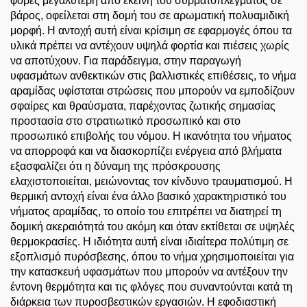
φορές μεγαλύτερη από εκείνη του συρματόπλεγματος σε
βάρος, οφείλεται στη δομή του σε αρωματική πολυαμιδική
μορφή. Η αντοχή αυτή είναι κρίσιμη σε εφαρμογές όπου τα
υλικά πρέπει να αντέχουν υψηλά φορτία και πιέσεις χωρίς
να αποτύχουν. Για παράδειγμα, στην παραγωγή
υφασμάτων ανθεκτικών στις βαλλιστικές επιθέσεις, το νήμα
αραμίδας υφίσταται στρώσεις που μπορούν να εμποδίζουν
σφαίρες και θραύσματα, παρέχοντας ζωτικής σημασίας
προστασία στο στρατιωτικό προσωπικό και στο
προσωπικό επιβολής του νόμου. Η ικανότητα του νήματος
να απορροφά και να διασκορπίζει ενέργεια από βλήματα
εξασφαλίζει ότι η δύναμη της πρόσκρουσης
ελαχιστοποιείται, μειώνοντας τον κίνδυνο τραυματισμού. Η
θερμική αντοχή είναι ένα άλλο βασικό χαρακτηριστικό του
νήματος αραμίδας, το οποίο του επιτρέπει να διατηρεί τη
δομική ακεραιότητά του ακόμη και όταν εκτίθεται σε υψηλές
θερμοκρασίες. Η ιδιότητα αυτή είναι ιδιαίτερα πολύτιμη σε
εξοπλισμό πυρόσβεσης, όπου το νήμα χρησιμοποιείται για
την κατασκευή υφασμάτων που μπορούν να αντέξουν την
έντονη θερμότητα και τις φλόγες που συναντούνται κατά τη
διάρκεια των πυροσβεστικών εργασιών. Η εφοδιαστική