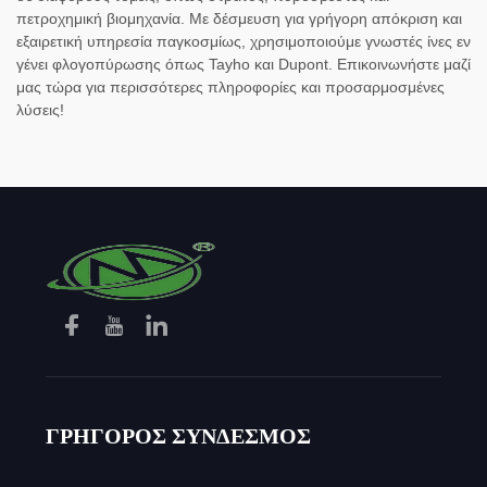
πετροχημική βιομηχανία. Με δέσμευση για γρήγορη απόκριση και
εξαιρετική υπηρεσία παγκοσμίως, χρησιμοποιούμε γνωστές ίνες εν
γένει φλογοπύρωσης όπως Tayho και Dupont. Επικοινωνήστε μαζί
μας τώρα για περισσότερες πληροφορίες και προσαρμοσμένες
λύσεις!
ΓΡΗΓΟΡΟΣ ΣΥΝΔΕΣΜΟΣ