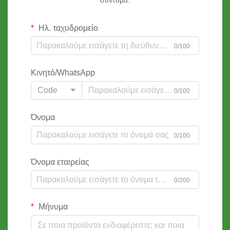
Ηλ. ταχυδρομείο
0/100
Κινητό/WhatsApp
Code
0/100
Όνομα
0/100
Όνομα εταιρείας
0/200
Μήνυμα