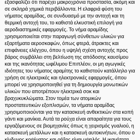
εξασφαλίζει ότι παρέχει μακροχρόνια προστασία, ακόμη και
σε σκληρά χημικά περιβάλλοντα. Η ελαφριά φύση του
νήματος αραμίδας, σε συνδυασμό με την αντοχή και τη
θερμική αντοχή του, το καθιστά ελκυστική επιλογή για
αεροδιαστημικές εφαρμογές. Το νήμα αραμίδης
χρησιμοποιείται στην παραγωγή σύνθετων υλικών για
εξαρτήματα αεροσκαφών, όπως φτερά, άτρακτες και
επιφάνειες ελέγχου, όπου η υψηλή σχέση αντοχής προς
βάρος συμβάλλει στη βελτίωση της απόδοσης καυσίμου
και της ικανότητας ωφέλιμου Επιπλέον, οι μη αγωγικές
ιδιότητες του νήματος αραμίτης το καθιστούν κατάλληλο για
χρήση σε ηλεκτρικές και ηλεκτρονικές εφαρμογές, όπου
μπορεί να χρησιμοποιηθεί για τη δημιουργία μονωτικών
υλικών που αποτρέπουν ηλεκτρικά σοκ και
βραχυκυκλώματα. Στον τομέα των ατομικών
προστατευτικών εξοπλισμών, τα νήματα αραμίδας
χρησιμοποιούνται για την κατασκευή ανθεκτικών στα κοπή
γάντι και μανίκια. Αυτά τα ρούχα είναι απαραίτητα για τους
εργαζόμενους σε βιομηχανίες όπως η χειρισμός γυαλιού, η
κατασκευή μετάλλων και η κατασκευή αυτοκινήτων, όπου ο
κίνδυνος κοψίματος και ρήξης είναι υψηλός. Η ικανότητα