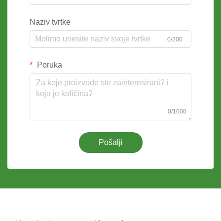
Naziv tvrtke
0/200
Poruka
0/1000
Pošalji