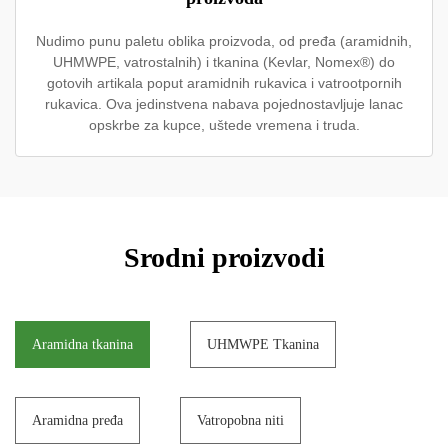
Nudimo punu paletu oblika proizvoda, od pređa (aramidnih,
UHMWPE, vatrostalnih) i tkanina (Kevlar, Nomex®) do
gotovih artikala poput aramidnih rukavica i vatrootpornih
rukavica. Ova jedinstvena nabava pojednostavljuje lanac
opskrbe za kupce, uštede vremena i truda.
Srodni proizvodi
Aramidna tkanina
UHMWPE Tkanina
Aramidna pređa
Vatropobna niti