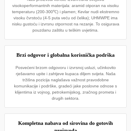
visokoperformantnih materijala: aramid otporan na visoku
temperaturu (200-300℃) i plamen; Kevlar nudi ekstremno
visoku čvrstoću (4-5 puta veću od čelika); UHMWPE ima
nisku gustoću i izvrsnu otpornost na rezanje. To osigurava
pouzdanu zaštitu u teškim uvjetima.
Brzi odgovor i globalna korisnička podrška
Posvećeni brzom odgovoru i izvrsnoj usluzi, učinkovito
rješavamo upite i zahtjeve kupaca diljem svijeta. Naša
tržišna pozicija naglašava važnost pravodobne
komunikacije i podrške, gradeći jake poslovne odnose s
klijentima iz vojnog, petrokemijskog, zračnog prometa i
drugih sektora.
Kompletna nabava od sirovina do gotovih
proizvoda