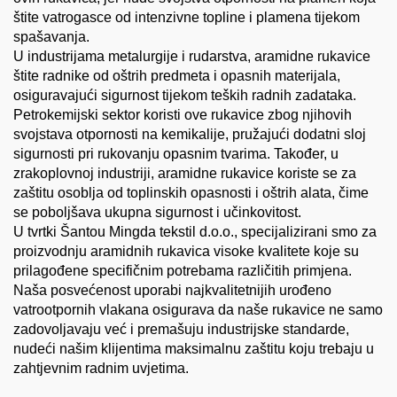
štite vatrogasce od intenzivne topline i plamena tijekom
spašavanja.
U industrijama metalurgije i rudarstva, aramidne rukavice
štite radnike od oštrih predmeta i opasnih materijala,
osiguravajući sigurnost tijekom teških radnih zadataka.
Petrokemijski sektor koristi ove rukavice zbog njihovih
svojstava otpornosti na kemikalije, pružajući dodatni sloj
sigurnosti pri rukovanju opasnim tvarima. Također, u
zrakoplovnoj industriji, aramidne rukavice koriste se za
zaštitu osoblja od toplinskih opasnosti i oštrih alata, čime
se poboljšava ukupna sigurnost i učinkovitost.
U tvrtki Šantou Mingda tekstil d.o.o., specijalizirani smo za
proizvodnju aramidnih rukavica visoke kvalitete koje su
prilagođene specifičnim potrebama različitih primjena.
Naša posvećenost uporabi najkvalitetnijih urođeno
vatrootpornih vlakana osigurava da naše rukavice ne samo
zadovoljavaju već i premašuju industrijske standarde,
nudeći našim klijentima maksimalnu zaštitu koju trebaju u
zahtjevnim radnim uvjetima.