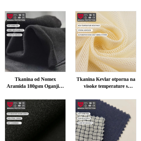
Tkanina od Nomex
Tkanina Kevlar otporna na
Aramida 180gsm Oganjivo
visoke temperature s
tekstilno za vatrešarke/PPA
otpornostišću na oštrice,
odjeću | ISO certificiran laki
jaka adhezija, silikonska
otporni na toplinu
cijev za vozila s platnom od
meta aramidne tkanine