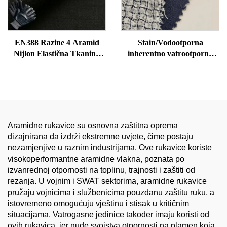
EN388 Razine 4 Aramid
Stain/Vodootporna
Nijlon Elastična Tkanina
inherentno vatrootporna
otporna na oštricanje za
tkanina Nomex, Kevlar,
zaštitnu odjeću Vreće
antistatična zaštitna
Zavese Podloga - za Djece
aramidna tkanina Interlock
Ripstop
Aramidne rukavice su osnovna zaštitna oprema
dizajnirana da izdrži ekstremne uvjete, čime postaju
nezamjenjive u raznim industrijama. Ove rukavice koriste
visokoperformantne aramidne vlakna, poznata po
izvanrednoj otpornosti na toplinu, trajnosti i zaštiti od
rezanja. U vojnim i SWAT sektorima, aramidne rukavice
pružaju vojnicima i službenicima pouzdanu zaštitu ruku, a
istovremeno omogućuju vještinu i stisak u kritičnim
situacijama. Vatrogasne jedinice također imaju koristi od
ovih rukavica, jer nude svojstva otpornosti na plamen koja