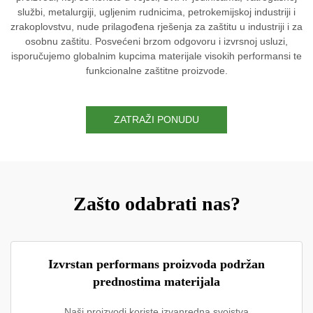
službi, metalurgiji, ugljenim rudnicima, petrokemijskoj industriji i
zrakoplovstvu, nude prilagođena rješenja za zaštitu u industriji i za
osobnu zaštitu. Posvećeni brzom odgovoru i izvrsnoj usluzi,
isporučujemo globalnim kupcima materijale visokih performansi te
funkcionalne zaštitne proizvode.
ZATRAŽI PONUDU
Zašto odabrati nas?
Izvrstan performans proizvoda podržan
prednostima materijala
Naši proizvodi koriste izvanredna svojstva