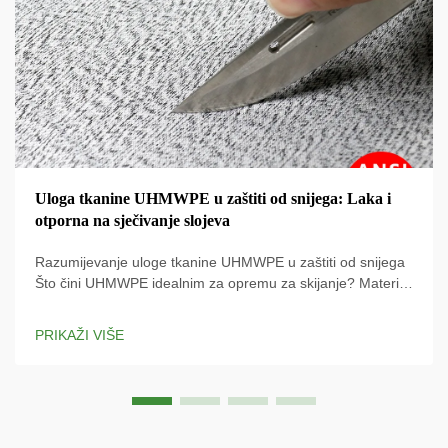
Uloga tkanine UHMWPE u zaštiti od snijega: Laka i
otporna na sječivanje slojeva
Razumijevanje uloge tkanine UHMWPE u zaštiti od snijega
Što čini UHMWPE idealnim za opremu za skijanje? Materijal
UHMWPE (Ultra-High Molecular Weight Polyethylene)
koristi se na najmodernijoj opremi za skijanje zato što je
PRIKAŽI VIŠE
omjer snažnosti i težine izuzetno visok, a to znači da ...