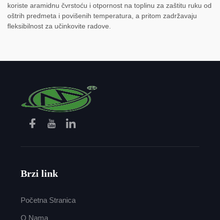
koriste aramidnu čvrstoću i otpornost na toplinu za zaštitu ruku od
oštrih predmeta i povišenih temperatura, a pritom zadržavaju
fleksibilnost za učinkovite radove.
Brzi link
Početna Stranica
O Nama