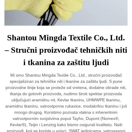
Shantou Mingda Textile Co., Ltd.
– Stručni proizvođač tehničkih niti
i tkanina za zaštitu ljudi
Mi smo Shantou Mingda Textile Co., Ltd., stručni proizvođač
specijaliziran za tehničke niti i tkanine za zaštitu ljudi. S pune
proizvodne linije koja se proteže od vretena, dodatne obrade niti,
tkanja do gotovih proizvoda, nudimo širok spektar proizvoda
uključujući aramidnu nit, Kevlar tkaninu, UHMWPE tkaninu,
aramidnu tkaninu, vatrootporne rukavice, modakrilnu tkaninu i još
mnogo drugog. Koristimo poznata vlakna s inherentnim
vatrootpornim svojstvima poput Tayho, Dupont (Nomex®,
Kevlar®), Teijin i Lenzing kako bismo osigurali kvalitetu. Naši
proizvodi, koji se koriste u vojsci, SWAT jedinicama, vatrogasnoj