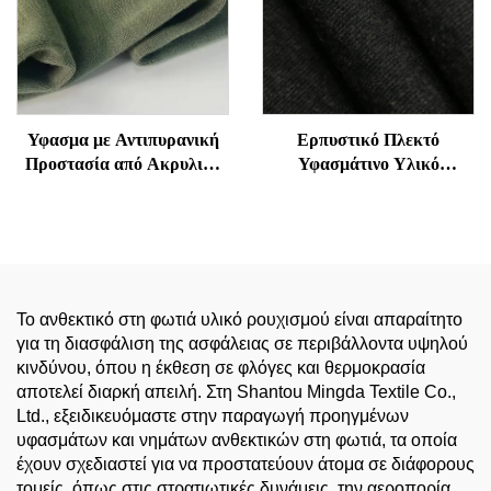
Υφασμα με Αντιπυρανική
Ερπυστικό Πλεκτό
Προστασία από Ακρυλικό
Υφασμάτινο Υλικό
και Βαμβάκι για Εργατική
Ακρυλικού Βαμβακιού
Ενδυμασία - Μαλακό, Αντι-
Ανθεκτικό στη Φωτιά 1x1
Ηλεκτροστατικό, Καλή
για Θερμικά Εσώρουχα |
Αναδρομή, Αντιπυρανικό
Μαλακό, Ζεστό και
Γρίφος για Ενδυμασία
Προστατευτικό
Ασφαλείας
Το ανθεκτικό στη φωτιά υλικό ρουχισμού είναι απαραίτητο
για τη διασφάλιση της ασφάλειας σε περιβάλλοντα υψηλού
κινδύνου, όπου η έκθεση σε φλόγες και θερμοκρασία
αποτελεί διαρκή απειλή. Στη Shantou Mingda Textile Co.,
Ltd., εξειδικευόμαστε στην παραγωγή προηγμένων
υφασμάτων και νημάτων ανθεκτικών στη φωτιά, τα οποία
έχουν σχεδιαστεί για να προστατεύουν άτομα σε διάφορους
τομείς, όπως στις στρατιωτικές δυνάμεις, την αεροπορία