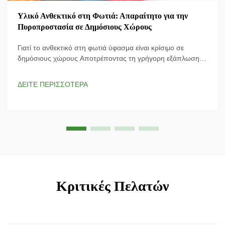
Υλικό Ανθεκτικό στη Φωτιά: Απαραίτητο για την
Πυροπροστασία σε Δημόσιους Χώρους
Γιατί το ανθεκτικό στη φωτιά ύφασμα είναι κρίσιμο σε
δημόσιους χώρους Αποτρέποντας τη γρήγορη εξάπλωση
της φωτιάς σε πολυσύχναστους χώρους Τα ανθεκτικά στη
φωτιά υφάσματα παίζουν πολύ σημαντικό ρόλο σε χώρους
ΔΕΙΤΕ ΠΕΡΙΣΣΟΤΕΡΑ
που είναι γεμάτοι με ανθρώπους, όπως χώροι συναυλιών
και αθλητικά γήπεδα, επειδή σταματούν τις φλόγες...
Κριτικές Πελατών