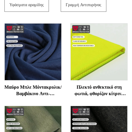
Υφάσματα αραμίδης
Γραμμή Αντιπυρήνας
Μαύρο Μπλε Μόντακρυλικ/
Πλεκτό ανθεκτικό στη
Βαμβάκινο Αντι-
φωτιά, φθορίζον κίτρινο
Ηλεκτροστατικό Πλέγμα
βαμβακερό ύφασμα
για Παραγωγή
Modacrylic
Ηλεκτρονικών