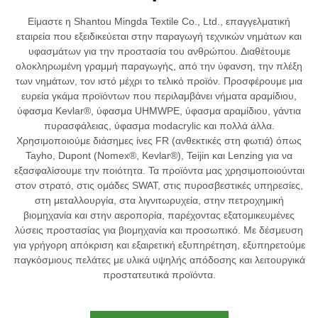
Είμαστε η Shantou Mingda Textile Co., Ltd., επαγγελματική
εταιρεία που εξειδικεύεται στην παραγωγή τεχνικών νημάτων και
υφασμάτων για την προστασία του ανθρώπου. Διαθέτουμε
ολοκληρωμένη γραμμή παραγωγής, από την ύφανση, την πλέξη
των νημάτων, τον ιστό μέχρι το τελικό προϊόν. Προσφέρουμε μια
ευρεία γκάμα προϊόντων που περιλαμβάνει νήματα αραμίδιου,
ύφασμα Kevlar®, ύφασμα UHMWPE, ύφασμα αραμίδιου, γάντια
πυρασφάλειας, ύφασμα modacrylic και πολλά άλλα.
Χρησιμοποιούμε διάσημες ίνες FR (ανθεκτικές στη φωτιά) όπως
Tayho, Dupont (Nomex®, Kevlar®), Teijin και Lenzing για να
εξασφαλίσουμε την ποιότητα. Τα προϊόντα μας χρησιμοποιούνται
στον στρατό, στις ομάδες SWAT, στις πυροσβεστικές υπηρεσίες,
στη μεταλλουργία, στα λιγνιτωρυχεία, στην πετροχημική
βιομηχανία και στην αεροπορία, παρέχοντας εξατομικευμένες
λύσεις προστασίας για βιομηχανία και προσωπικό. Με δέσμευση
για γρήγορη απόκριση και εξαιρετική εξυπηρέτηση, εξυπηρετούμε
παγκόσμιους πελάτες με υλικά υψηλής απόδοσης και λειτουργικά
προστατευτικά προϊόντα.