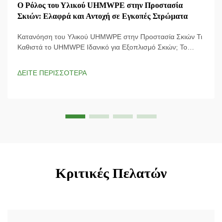
Ο Ρόλος του Υλικού UHMWPE στην Προστασία
Σκιών: Ελαφρά και Αντοχή σε Εγκοπές Στρώματα
Κατανόηση του Υλικού UHMWPE στην Προστασία Σκιών Τι
Καθιστά το UHMWPE Ιδανικό για Εξοπλισμό Σκιών; Το
υλικό UHMWPE (Ultra-High Molecular Weight Polyethylene)
χρησιμοποιείται στο πιο σύγχρονο εξοπλισμό σκιών, καθώς
ΔΕΙΤΕ ΠΕΡΙΣΣΟΤΕΡΑ
το αναλογικό του μέτριο δυνάμεων-βάρους είναι φοβερό και
σημαίνει ότι ...
Κριτικές Πελατών