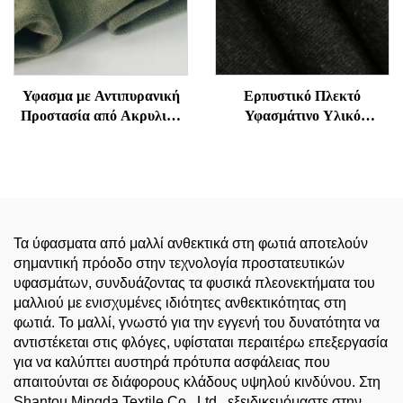
Υφασμα με Αντιπυρανική
Ερπυστικό Πλεκτό
Προστασία από Ακρυλικό
Υφασμάτινο Υλικό
και Βαμβάκι για Εργατική
Ακρυλικού Βαμβακιού
Ενδυμασία - Μαλακό, Αντι-
Ανθεκτικό στη Φωτιά 1x1
Ηλεκτροστατικό, Καλή
για Θερμικά Εσώρουχα |
Αναδρομή, Αντιπυρανικό
Μαλακό, Ζεστό και
Γρίφος για Ενδυμασία
Προστατευτικό
Ασφαλείας
Τα ύφασματα από μαλλί ανθεκτικά στη φωτιά αποτελούν
σημαντική πρόοδο στην τεχνολογία προστατευτικών
υφασμάτων, συνδυάζοντας τα φυσικά πλεονεκτήματα του
μαλλιού με ενισχυμένες ιδιότητες ανθεκτικότητας στη
φωτιά. Το μαλλί, γνωστό για την εγγενή του δυνατότητα να
αντιστέκεται στις φλόγες, υφίσταται περαιτέρω επεξεργασία
για να καλύπτει αυστηρά πρότυπα ασφάλειας που
απαιτούνται σε διάφορους κλάδους υψηλού κινδύνου. Στη
Shantou Mingda Textile Co., Ltd., εξειδικευόμαστε στην