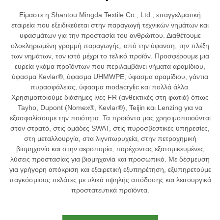
Είμαστε η Shantou Mingda Textile Co., Ltd., επαγγελματική
εταιρεία που εξειδικεύεται στην παραγωγή τεχνικών νημάτων και
υφασμάτων για την προστασία του ανθρώπου. Διαθέτουμε
ολοκληρωμένη γραμμή παραγωγής, από την ύφανση, την πλέξη
των νημάτων, τον ιστό μέχρι το τελικό προϊόν. Προσφέρουμε μια
ευρεία γκάμα προϊόντων που περιλαμβάνει νήματα αραμίδιου,
ύφασμα Kevlar®, ύφασμα UHMWPE, ύφασμα αραμίδιου, γάντια
πυρασφάλειας, ύφασμα modacrylic και πολλά άλλα.
Χρησιμοποιούμε διάσημες ίνες FR (ανθεκτικές στη φωτιά) όπως
Tayho, Dupont (Nomex®, Kevlar®), Teijin και Lenzing για να
εξασφαλίσουμε την ποιότητα. Τα προϊόντα μας χρησιμοποιούνται
στον στρατό, στις ομάδες SWAT, στις πυροσβεστικές υπηρεσίες,
στη μεταλλουργία, στα λιγνιτωρυχεία, στην πετροχημική
βιομηχανία και στην αεροπορία, παρέχοντας εξατομικευμένες
λύσεις προστασίας για βιομηχανία και προσωπικό. Με δέσμευση
για γρήγορη απόκριση και εξαιρετική εξυπηρέτηση, εξυπηρετούμε
παγκόσμιους πελάτες με υλικά υψηλής απόδοσης και λειτουργικά
προστατευτικά προϊόντα.