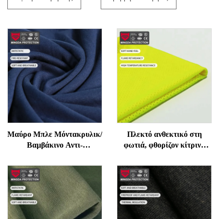
Μαύρο Μπλε Μόντακρυλικ/
Πλεκτό ανθεκτικό στη
Βαμβάκινο Αντι-
φωτιά, φθορίζον κίτρινο
Ηλεκτροστατικό Πλέγμα
βαμβακερό ύφασμα
για Παραγωγή
Modacrylic
Ηλεκτρονικών