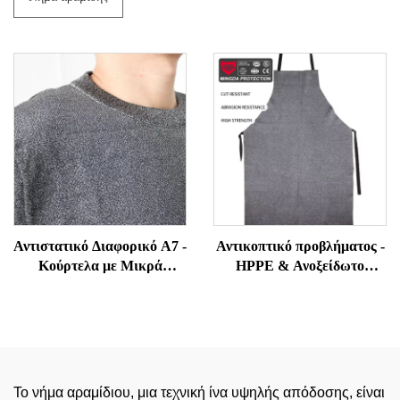
Αντιστατικό Διαφορικό Α7 -
Αντικοπτικό προβλήματος -
Κούρτελα με Μικρά
HPPE & Ανοξείδωτο
Μάνικα Αντίστασης σε
χάλκας υβριδικό για
Επιδρομές και Δάκνιση για
ταβερνέ, κοπή φύλλου
Υπαλλήλους Ασφαλείας και
μετάλλου, εμπορική κουζίνα
Φρουρών
PPE
Το νήμα αραμίδιου, μια τεχνική ίνα υψηλής απόδοσης, είναι