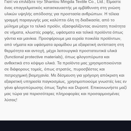
Γιατί να επιλέξετε την Shantou Mingda Textile Co., Ltd.; Είμαστε
ένας επαγγελματικός κατασκευαστής με εμβάθυνση στη γνώση
υλικών υψηλής απόδοσης για προστασία ανθρώπων. Η τέλεια
γραμμή παραγωγής μας καλύπτει όλη τη διαδικασία, από το
μύλημα μέχρι το τελικό προϊόν, εξασφαλίζοντας ανώτατη ποιότητα
σε νήματα, κλωστές ραφής, υφάσματα και τελικά προϊόντα όπως
γάντια και μανίκια. Προσφέρουμε μια ευρεία ποικιλία προϊόντων,
από νήματα και υφάσματα αραμίδιου με εξαιρετική αντίσταση στη
θερμότητα και αντοχή, μέχρι λειτουργικά προστατευτικά υλικά
(functional protective materials), όπως φλογοπύρωτα και
ανθεκτικά στο κόψιμο υλικά. Τα προϊόντα μας χρησιμοποιούνται
σε διάφορους τομείς, όπως στρατός, πυροσβέστες και
πετροχημική βιομηχανία. Με δέσμευση για γρήγορη απόκριση και
εξαιρετική υπηρεσία παγκοσμίως, χρησιμοποιούμε γνωστές ίνες εν
γένει φλογοπύρωσης όπως Tayho και Dupont. Επικοινωνήστε μαζί
μας τώρα για περισσότερες πληροφορίες και προσαρμοσμένες
λύσεις!