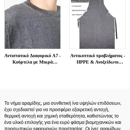
Αντιστατικό Διαφορικό Α7 -
Αντικοπτικό προβλήματος -
Κούρτελα με Μικρά
HPPE & Ανοξείδωτο
Μάνικα Αντίστασης σε
χάλκας υβριδικό για
Επιδρομές και Δάκνιση για
ταβερνέ, κοπή φύλλου
Υπαλλήλους Ασφαλείας και
μετάλλου, εμπορική κουζίνα
Φρουρών
PPE
Το νήμα αραμίδης, μια συνθετική ίνα υψηλών επιδόσεων,
έχει σχεδιαστεί για να προσφέρει εξαιρετική αντοχή,
θερμική αντοχή και χημική σταθερότητα, καθιστώντας το
ένα υλικό επιλογής για ένα ευρύ φάσμα βιομηχανικών και
προσωπικών εφαρμογών προστασίας. Οι ίνες αραμίδων,