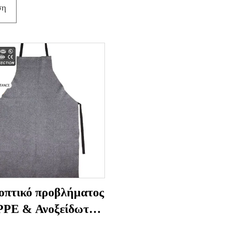
ση
οπτικό προβλήματος
PPE & Ανοξείδωτο