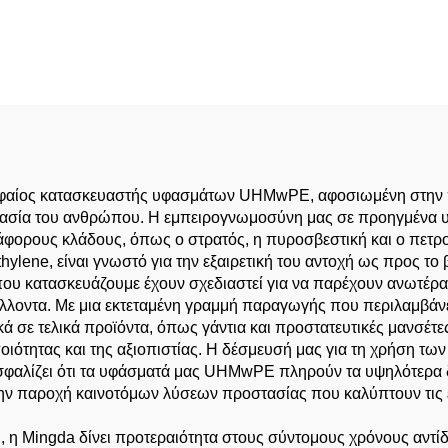
λκας υβριδικό για
ερνέ, κοπή φύλλου
τάλλου, εμπορική
κουζίνα PPE
 κορυφαίος κατασκευαστής υφασμάτων UHMwPE, αφοσιωμένη στη
ασία του ανθρώπου. Η εμπειρογνωμοσύνη μας σε προηγμένα υλ
άφορους κλάδους, όπως ο στρατός, η πυροσβεστική και ο πετρο
lene, είναι γνωστό για την εξαιρετική του αντοχή ως προς το 
 κατασκευάζουμε έχουν σχεδιαστεί για να παρέχουν ανωτέρα α
άλλοντα. Με μια εκτεταμένη γραμμή παραγωγής που περιλαμβάνε
 σε τελικά προϊόντα, όπως γάντια και προστατευτικές μανσέτε
οιότητας και της αξιοπιστίας. Η δέσμευσή μας για τη χρήση τ
φαλίζει ότι τα υφάσματά μας UHMwPE πληρούν τα υψηλότερα δ
 στην παροχή καινοτόμων λύσεων προστασίας που καλύπτουν τις
Mingda δίνει προτεραιότητα στους σύντομους χρόνους αντίδρ