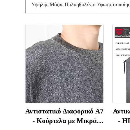
Υψηλής Μάζας Πολυηθυλένιο Υφασματοποίη
Αντιστατικό Διαφορικό Α7
Αντικ
- Κούρτελα με Μικρά
- H