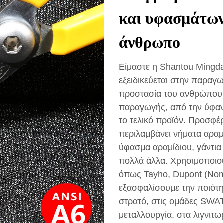
και υφασμάτων
άνθρωπο
Είμαστε η Shantou Mingda 
εξειδικεύεται στην παραγ
προστασία του ανθρώπου
παραγωγής, από την ύφανσ
το τελικό προϊόν. Προσφέ
περιλαμβάνει νήματα αρ
ύφασμα αραμίδιου, γάντια
πολλά άλλα. Χρησιμοποιού
όπως Tayho, Dupont (Nomex
εξασφαλίσουμε την ποιότη
στρατό, στις ομάδες SWAT
μεταλλουργία, στα λιγνιτω