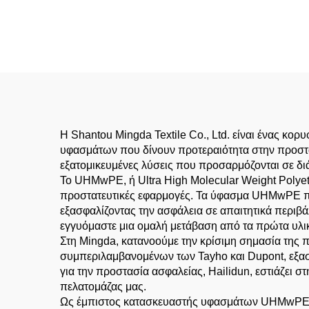
Μάνικα Αντίστασης σε
χά
Επιδρομές και Δάκνιση
ταβ
για Υπαλλήλους
με
Ασφαλείας και Φρουρών
Η Shantou Mingda Textile Co., Ltd. είναι ένας
υφασμάτων που δίνουν προτεραιότητα στην προστ
εξατομικευμένες λύσεις που προσαρμόζονται σε δι
Το UHMwPE, ή Ultra High Molecular Weight Polyethy
προστατευτικές εφαρμογές. Τα ύφασμα UHMwPE που
εξασφαλίζοντας την ασφάλεια σε απαιτητικά περιβ
εγγυόμαστε μια ομαλή μετάβαση από τα πρώτα υλικά
Στη Mingda, κατανοούμε την κρίσιμη σημασία της π
συμπεριλαμβανομένων των Tayho και Dupont, εξασ
για την προστασία ασφαλείας, Hailidun, εστιάζει
πελατομάζας μας.
Ως έμπιστος κατασκευαστής υφασμάτων UHMwPE, η 