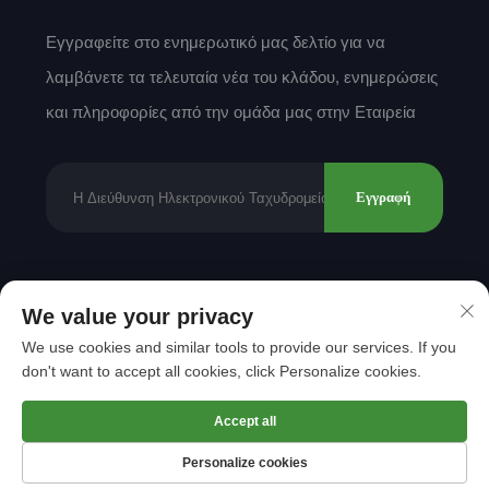
Εγγραφείτε στο ενημερωτικό μας δελτίο για να
λαμβάνετε τα τελευταία νέα του κλάδου, ενημερώσεις
και πληροφορίες από την ομάδα μας στην Εταιρεία
Εγγραφή
Δικαιώματα πνευματικής ιδιοκτησίας © 2025 από
We value your privacy
Shantou Mingda Textile Co., Ltd.
Πολιτική
We use cookies and similar tools to provide our services. If you
Απορρήτου
don't want to accept all cookies, click Personalize cookies.
Μετακίνηση στην κορυφή
Accept all
Personalize cookies
Αρχική Σελίδα
Προϊόν
Σχετικά
ΕΠΑΦΗ