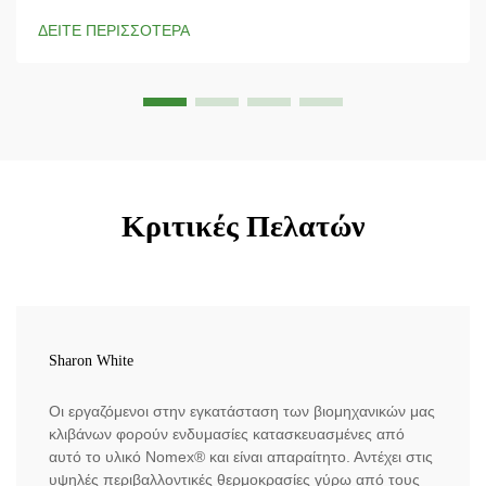
προσδίδει εξαιρετική αντοχή σε εφελκυσμό και παραμένει
ΔΕΙΤΕ ΠΕΡΙΣΣΟΤΕΡΑ
σταθερή ακόμη και σε πολύ υψηλές θερμοκρασίες,
ξεχωρίζοντας ως υλικό που πραγματικά...
Κριτικές Πελατών
Sharon White
Οι εργαζόμενοι στην εγκατάσταση των βιομηχανικών μας
κλιβάνων φορούν ενδυμασίες κατασκευασμένες από
αυτό το υλικό Nomex® και είναι απαραίτητο. Αντέχει στις
υψηλές περιβαλλοντικές θερμοκρασίες γύρω από τους