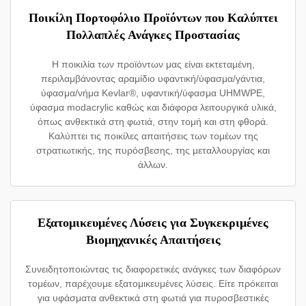
Ποικίλη Πορτοφόλιο Προϊόντων που Καλύπτει
Πολλαπλές Ανάγκες Προστασίας
Η ποικιλία των προϊόντων μας είναι εκτεταμένη,
περιλαμβάνοντας αραμίδιο υφαντική/ύφασμα/γάντια,
ύφασμα/νήμα Kevlar®, υφαντική/ύφασμα UHMWPE,
ύφασμα modacrylic καθώς και διάφορα λειτουργικά υλικά,
όπως ανθεκτικά στη φωτιά, στην τομή και στη φθορά.
Καλύπτει τις ποικίλες απαιτήσεις των τομέων της
στρατιωτικής, της πυρόσβεσης, της μεταλλουργίας και
άλλων.
Εξατομικευμένες Λύσεις για Συγκεκριμένες
Βιομηχανικές Απαιτήσεις
Συνειδητοποιώντας τις διαφορετικές ανάγκες των διαφόρων
τομέων, παρέχουμε εξατομικευμένες λύσεις. Είτε πρόκειται
για υφάσματα ανθεκτικά στη φωτιά για πυροσβεστικές