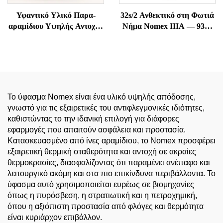
Υφαντικό Υλικό Παρα-
32s/2 Ανθεκτικό στη Φωτιά
αραμίδιου Υψηλής Αντοχής
Νήμα Nomex IIIA — 93%
και Ανθεκτικό στη
Meta-Aramid, Ανθεκτικό
Θερμοκρασία
στη Θερμοκρασία &
Αντιστατικό
Το ύφασμα Nomex είναι ένα υλικό υψηλής απόδοσης,
γνωστό για τις εξαιρετικές του αντιφλεγμονικές ιδιότητες,
καθιστώντας το την ιδανική επιλογή για διάφορες
εφαρμογές που απαιτούν ασφάλεια και προστασία.
Κατασκευασμένο από ίνες αραμίδιου, το Nomex προσφέρει
εξαιρετική θερμική σταθερότητα και αντοχή σε ακραίες
θερμοκρασίες, διασφαλίζοντας ότι παραμένει ανέπαφο και
λειτουργικό ακόμη και στα πιο επικίνδυνα περιβάλλοντα. Το
ύφασμα αυτό χρησιμοποιείται ευρέως σε βιομηχανίες
όπως η πυρόσβεση, η στρατιωτική και η πετροχημική,
όπου η αξιόπιστη προστασία από φλόγες και θερμότητα
είναι κυριάρχον επιβάλλον.