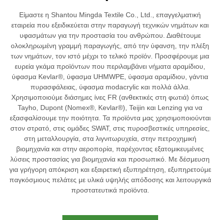
Είμαστε η Shantou Mingda Textile Co., Ltd., επαγγελματική
εταιρεία που εξειδικεύεται στην παραγωγή τεχνικών νημάτων και
υφασμάτων για την προστασία του ανθρώπου. Διαθέτουμε
ολοκληρωμένη γραμμή παραγωγής, από την ύφανση, την πλέξη
των νημάτων, τον ιστό μέχρι το τελικό προϊόν. Προσφέρουμε μια
ευρεία γκάμα προϊόντων που περιλαμβάνει νήματα αραμίδιου,
ύφασμα Kevlar®, ύφασμα UHMWPE, ύφασμα αραμίδιου, γάντια
πυρασφάλειας, ύφασμα modacrylic και πολλά άλλα.
Χρησιμοποιούμε διάσημες ίνες FR (ανθεκτικές στη φωτιά) όπως
Tayho, Dupont (Nomex®, Kevlar®), Teijin και Lenzing για να
εξασφαλίσουμε την ποιότητα. Τα προϊόντα μας χρησιμοποιούνται
στον στρατό, στις ομάδες SWAT, στις πυροσβεστικές υπηρεσίες,
στη μεταλλουργία, στα λιγνιτωρυχεία, στην πετροχημική
βιομηχανία και στην αεροπορία, παρέχοντας εξατομικευμένες
λύσεις προστασίας για βιομηχανία και προσωπικό. Με δέσμευση
για γρήγορη απόκριση και εξαιρετική εξυπηρέτηση, εξυπηρετούμε
παγκόσμιους πελάτες με υλικά υψηλής απόδοσης και λειτουργικά
προστατευτικά προϊόντα.