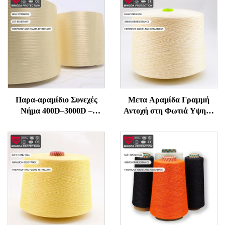
Παρα-αραμίδιο Συνεχές
Μετα Αραμίδα Γραμμή
Νήμα 400D–3000D –
Αντοχή στη Φωτιά Υψηλή
Υψηλής Αντοχής,
Θερμοκρασία
Ανθεκτικό σε Φλόγα και
Αντιφλεγμονική για Ράπτη
Κοπή για Γάντια, Σχοινιά,
και Πλέξιμο Υψηλής
Ραπτικά Προστασίας
Δύναμης Τεχνική Γραμμή