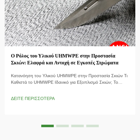
Ο Ρόλος του Υλικού UHMWPE στην Προστασία
Σκιών: Ελαφρά και Αντοχή σε Εγκοπές Στρώματα
Κατανόηση του Υλικού UHMWPE στην Προστασία Σκιών Τι
Καθιστά το UHMWPE Ιδανικό για Εξοπλισμό Σκιών; Το
υλικό UHMWPE (Ultra-High Molecular Weight Polyethylene)
χρησιμοποιείται στο πιο σύγχρονο εξοπλισμό σκιών, καθώς
ΔΕΙΤΕ ΠΕΡΙΣΣΟΤΕΡΑ
το αναλογικό του μέτριο δυνάμεων-βάρους είναι φοβερό και
σημαίνει ότι ...