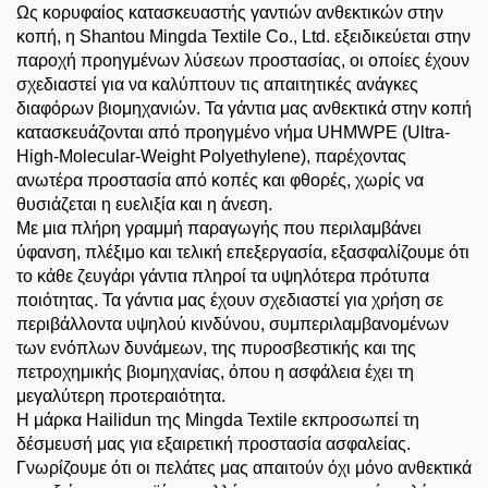
Ως κορυφαίος κατασκευαστής γαντιών ανθεκτικών στην
κοπή, η Shantou Mingda Textile Co., Ltd. εξειδικεύεται στην
παροχή προηγμένων λύσεων προστασίας, οι οποίες έχουν
σχεδιαστεί για να καλύπτουν τις απαιτητικές ανάγκες
διαφόρων βιομηχανιών. Τα γάντια μας ανθεκτικά στην κοπή
κατασκευάζονται από προηγμένο νήμα UHMWPE (Ultra-
High-Molecular-Weight Polyethylene), παρέχοντας
ανωτέρα προστασία από κοπές και φθορές, χωρίς να
θυσιάζεται η ευελιξία και η άνεση.
Με μια πλήρη γραμμή παραγωγής που περιλαμβάνει
ύφανση, πλέξιμο και τελική επεξεργασία, εξασφαλίζουμε ότι
το κάθε ζευγάρι γάντια πληροί τα υψηλότερα πρότυπα
ποιότητας. Τα γάντια μας έχουν σχεδιαστεί για χρήση σε
περιβάλλοντα υψηλού κινδύνου, συμπεριλαμβανομένων
των ενόπλων δυνάμεων, της πυροσβεστικής και της
πετροχημικής βιομηχανίας, όπου η ασφάλεια έχει τη
μεγαλύτερη προτεραιότητα.
Η μάρκα Hailidun της Mingda Textile εκπροσωπεί τη
δέσμευσή μας για εξαιρετική προστασία ασφαλείας.
Γνωρίζουμε ότι οι πελάτες μας απαιτούν όχι μόνο ανθεκτικά