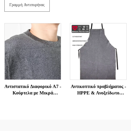
Γραμμή Αντιπυρήνας
Αντιστατικό Διαφορικό Α7 -
Αντικοπτικό προβλήματος -
Κούρτελα με Μικρά
HPPE & Ανοξείδωτο
Μάνικα Αντίστασης σε
χάλκας υβριδικό για
Επιδρομές και Δάκνιση για
ταβερνέ, κοπή φύλλου
Υπαλλήλους Ασφαλείας και
μετάλλου, εμπορική κουζίνα
Φρουρών
PPE