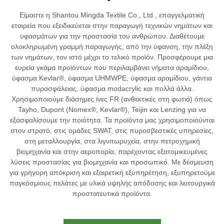
Είμαστε η Shantou Mingda Textile Co., Ltd., επαγγελματική
εταιρεία που εξειδικεύεται στην παραγωγή τεχνικών νημάτων και
υφασμάτων για την προστασία του ανθρώπου. Διαθέτουμε
ολοκληρωμένη γραμμή παραγωγής, από την ύφανση, την πλέξη
των νημάτων, τον ιστό μέχρι το τελικό προϊόν. Προσφέρουμε μια
ευρεία γκάμα προϊόντων που περιλαμβάνει νήματα αραμίδιου,
ύφασμα Kevlar®, ύφασμα UHMWPE, ύφασμα αραμίδιου, γάντια
πυρασφάλειας, ύφασμα modacrylic και πολλά άλλα.
Χρησιμοποιούμε διάσημες ίνες FR (ανθεκτικές στη φωτιά) όπως
Tayho, Dupont (Nomex®, Kevlar®), Teijin και Lenzing για να
εξασφαλίσουμε την ποιότητα. Τα προϊόντα μας χρησιμοποιούνται
στον στρατό, στις ομάδες SWAT, στις πυροσβεστικές υπηρεσίες,
στη μεταλλουργία, στα λιγνιτωρυχεία, στην πετροχημική
βιομηχανία και στην αεροπορία, παρέχοντας εξατομικευμένες
λύσεις προστασίας για βιομηχανία και προσωπικό. Με δέσμευση
για γρήγορη απόκριση και εξαιρετική εξυπηρέτηση, εξυπηρετούμε
παγκόσμιους πελάτες με υλικά υψηλής απόδοσης και λειτουργικά
προστατευτικά προϊόντα.