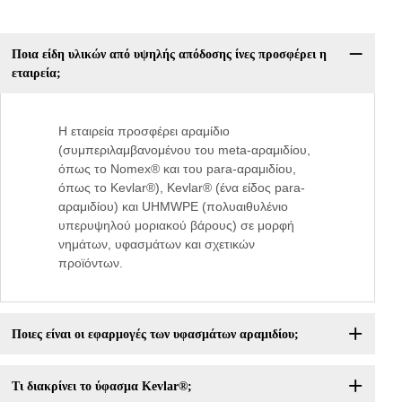
Ποια είδη υλικών από υψηλής απόδοσης ίνες προσφέρει η
εταιρεία;
Η εταιρεία προσφέρει αραμίδιο
(συμπεριλαμβανομένου του meta-αραμιδίου,
όπως το Nomex® και του para-αραμιδίου,
όπως το Kevlar®), Kevlar® (ένα είδος para-
αραμιδίου) και UHMWPE (πολυαιθυλένιο
υπερυψηλού μοριακού βάρους) σε μορφή
νημάτων, υφασμάτων και σχετικών
προϊόντων.
Ποιες είναι οι εφαρμογές των υφασμάτων αραμιδίου;
Τι διακρίνει το ύφασμα Kevlar®;